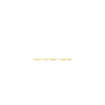
Tigaki Plajı
Αρχική
»
Kos Plajları
»
Tigaki Plajı