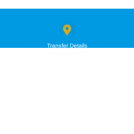
Transfer Details
Kos Airport Transfer to Tigaki Beach
Price: 50€ / Persons: 1-5
Book Now