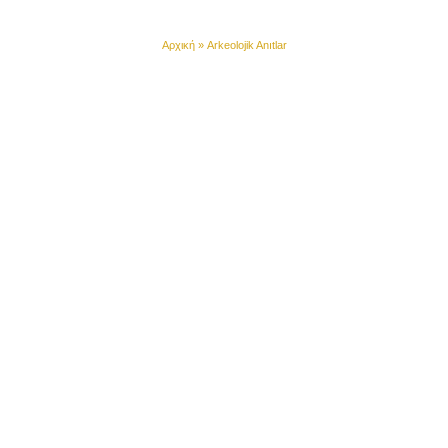
Arkeolojik Anıtlar
Αρχική
»
Arkeolojik Anıtlar