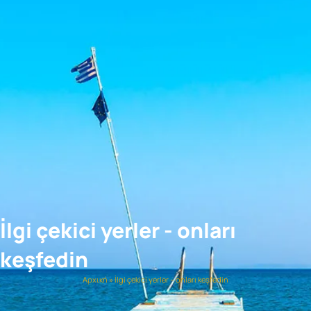
İlgi çekici yerler - onları
keşfedin
Αρχική
»
İlgi çekici yerler – onları keşfedin