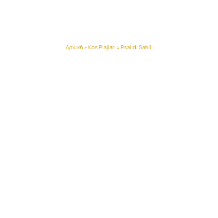
Psalidi Sahili
Αρχική
»
Kos Plajları
»
Psalidi Sahili