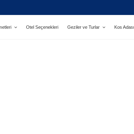
etleri
Otel Seçenekleri
Geziler ve Turlar
Kos Adası 