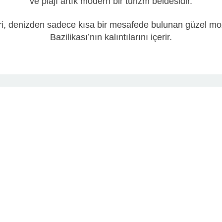
ve plajı artık modern bir turizm beldesidir.
biri, denizden sadece kısa bir mesafede bulunan güzel moz
Bazilikası’nın kalıntılarını içerir.
popüler olduğunu söylemeyi unutmayalım, çünkü birçok bal
 masaya servis edilen her şeyin sabahları yakalandığı 
fi var. Mastichari’de ziyaretçiler, huzur ve sessizliğin 
evlerinde taze balık ve birçok lezzetli deniz ürünü yeme
rkı ve daha özel bir şey arayanlar için plajda eğlenmek iç
 Okyanusu’ndakiler gibi egzotik bir yerde olma izlenimi y
karakterizedir.
n tadını çıkarabilir ve bu iyi organize edilmiş plajda bulun