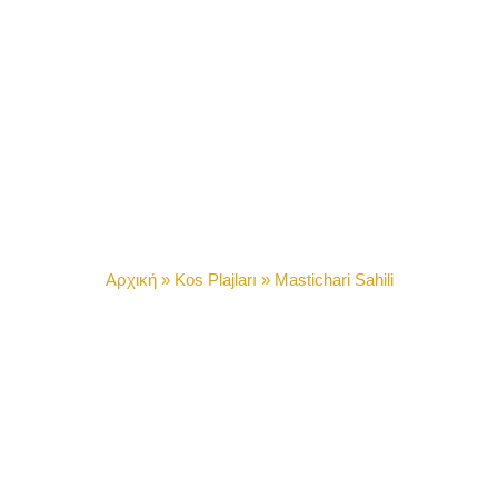
Mastichari Beach
Αρχική
»
Kos Plajları
»
Mastichari Sahili