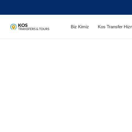
İçeriğe
atla
Biz Kimiz
Kos Transfer Hizm