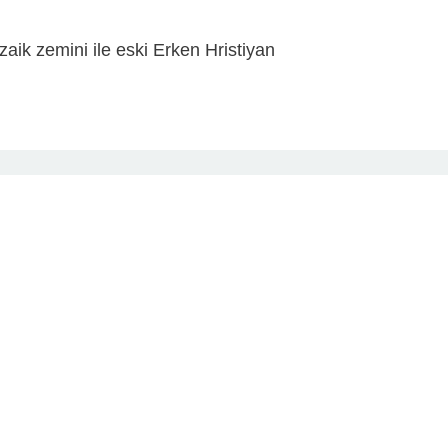
aik zemini ile eski Erken Hristiyan
ıkçının burada balıkçılık üssü var,
anlamına geliyor.
yanı sıra, plaja sadece 20-30 metre
kleri sunan güzel yemekleri de
in birkaç nokta var.
aratan beyaz kum ve turkuaz sularla
an çeşitli su sporlarında bolca