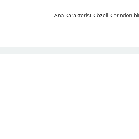
Ana karakteristik özelliklerinden 
Mastichari’nin taze balıkları çok 
bu da muhtemelen
Bölgede birçok konaklama alternati
mesafedeki çok popüler balık 
bulabilirler. Su Pa
Mastichari plajları, tıpkı Pasifik
Ziyaretçiler yüzebilir, güneşi