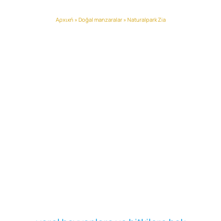
Naturalpark Zia
Αρχική
»
Doğal manzaralar
»
Naturalpark Zia