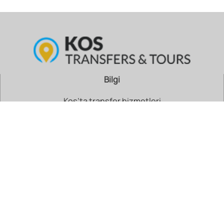
Bilgi
Kos’ta transfer hizmetleri
Oteller
Geziler ve turlar
Kos Şehir Merkezi
Kos Alışveriş Önerileri
Adres: Lordou Byronos 5, İstanköy 85300, Oniki Ada
Telefon: +30 22420 24245
Rezervasyonlar: +30 6946 696849
E-mail: info@kostransfersandtours.com