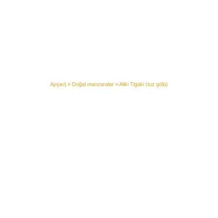
Aliki Tigaki (salt pit)
Αρχική
»
Doğal manzaralar
»
Aliki Tigaki (tuz gölü)