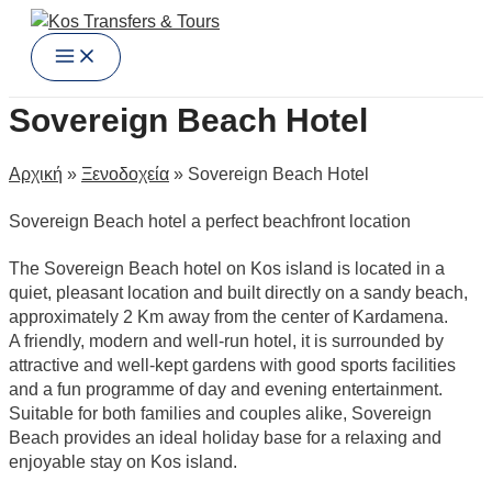
Main
Μετάβαση
Menu
στο
περιεχόμενο
Sovereign Beach Hotel
Αρχική
»
Ξενοδοχεία
»
Sovereign Beach Hotel
Sovereign Beach hotel a perfect beachfront location
The Sovereign Beach hotel on Kos island is located in a
quiet, pleasant location and built directly on a sandy beach,
approximately 2 Km away from the center of Kardamena.
A friendly, modern and well-run hotel, it is surrounded by
attractive and well-kept gardens with good sports facilities
and a fun programme of day and evening entertainment.
Suitable for both families and couples alike, Sovereign
Beach provides an ideal holiday base for a relaxing and
enjoyable stay on Kos island.