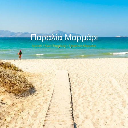
Παραλία Μαρμάρι
Αρχική
»
Κως Παραλίες
»
Παραλία Μαρμάρι