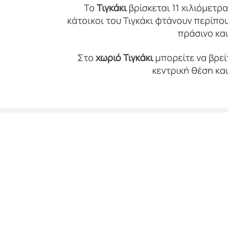
Το
Τιγκάκι
βρίσκεται 11 χιλιόμετρ
κάτοικοι του Τιγκάκι φτάνουν περίπο
πράσινο κα
Στο
χωριό
Τιγκάκι
μπορείτε να βρεί
κεντρική θέση κα
Τα διάφορα κλαμ
ζ
Οι επισκέπτες μπορούν να απολ
νερά της (μήκους 10 χιλιομέτρω
επειδή είναι πολύ καθ
Τα νερά στην παραλία Τιγκάκι είν