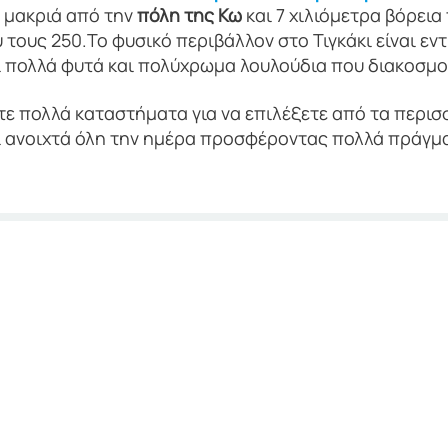
α μακριά από την
πόλη της Κω
και 7 χιλιόμετρα βόρεια
υ τους 250.Το φυσικό περιβάλλον στο Τιγκάκι είναι ε
ι πολλά φυτά και πολύχρωμα λουλούδια που διακοσμού
τε πολλά καταστήματα για να επιλέξετε από τα περισ
ι ανοιχτά όλη την ημέρα προσφέροντας πολλά πράγμ
π, μπαρ και ντίσκο εγγυώνται μια ικανοπο
ωή που μπορεί να διαρκέσει μέχρι το πρω
αύσουν κολύμπι, ηλιοθεραπεία και αθλήματα στην αμ
ν), η οποία έχει απονεμηθεί περισσότερες από μία φο
αρή, αλλά και λόγω της εξαιρετικής οργάνωσης και τ
αι πολύ ρηχά, καθιστώντας το ιδανικό για οικογένειες 