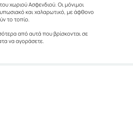
 του χωριού Ασφενδιού. Οι μόνιμοι
ντυπωσιακό και χαλαρωτικό, με άφθονο
ν το τοπίο.
σότερα από αυτά που βρίσκονται σε
ατα να αγοράσετε.
ιητική νυχτερινή
ί.
μώδη παραλία με τα κρυστάλλινα
ρές τη γαλάζια σημαία, όχι μόνο
ων εγκαταστάσεων της .
με μικρά παιδιά και για όσους δεν