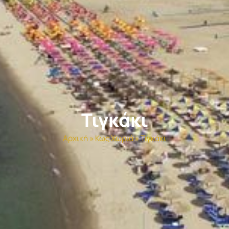
Τιγκάκι
Αρχική
»
Κως Χωριά
»
Τιγκάκι