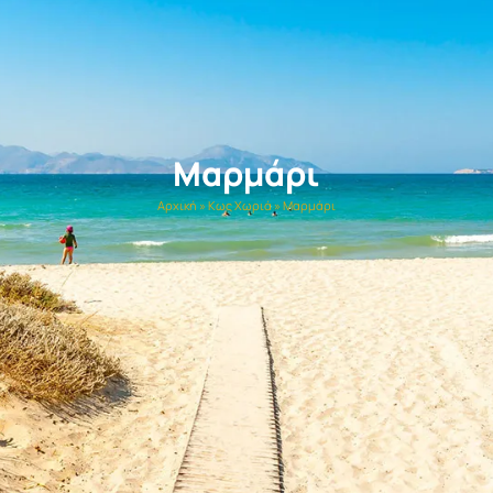
Μαρμάρι
Αρχική
»
Κως Χωριά
»
Μαρμάρι